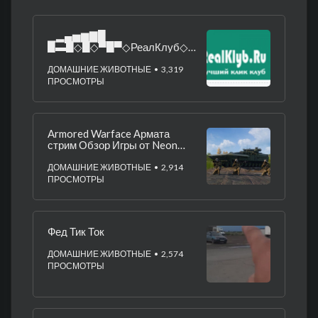
▁▂▄▅▆▇█
█▬█◇█◇▀█▀◇РеалКлуб◇V
IP █▇▆▅▄▂▁
ДОМАШНИЕ ЖИВОТНЫЕ
• 3,319
ПРОСМОТРЫ
⁣Armored Warface Армата
стрим ⁣Обзор Игры от Neon
and Dream31 3 часть.(облом
Обман Тех работы)
ДОМАШНИЕ ЖИВОТНЫЕ
• 2,914
ПРОСМОТРЫ
Фед Тик Ток
ДОМАШНИЕ ЖИВОТНЫЕ
• 2,574
ПРОСМОТРЫ