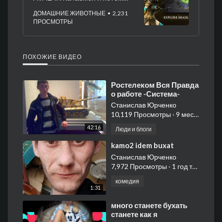
всех валяем 4 часть.
ДОМАШНИЕ ЖИВОТНЫЕ
• 2,231
ПРОСМОТРЫ
ПОХОЖИЕ ВИДЕО
⁣Ростелеком Вся Правда
о работе -Система-
Станислав Юрченко
10,119 Просмотры
·
9 месяцы тому назад
42:16
Люди и блоги
⁣kamo2 idem buxat
Станислав Юрченко
7,972 Просмотры
·
1 год тому назад
комедия
1:31
⁣много станете бухать
станете как я