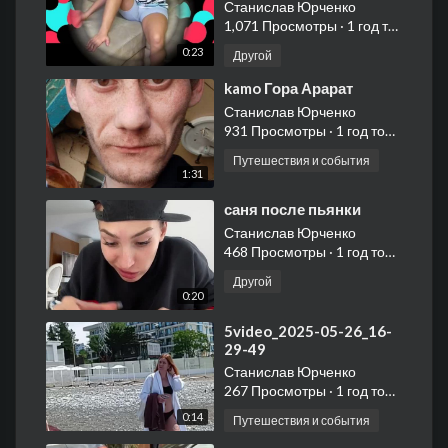
Станислав Юрченко
1,071 Просмотры
·
1 год тому назад
0:23
Другой
⁣kamo Гора Арарат
Станислав Юрченко
931 Просмотры
·
1 год тому назад
Путешествия и события
1:31
⁣саня после пьянки
Станислав Юрченко
468 Просмотры
·
1 год тому назад
Другой
0:20
⁣5video_2025-05-26_16-
29-49
Станислав Юрченко
267 Просмотры
·
1 год тому назад
0:14
Путешествия и события