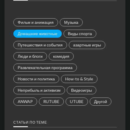
Фильм и анимация
Музыка
Домашние животные
Виды спорта
Путешествия и события
азартные игры
Люди и блоги
комедия
Развлекательная программа
Новости и политика
How-to & Style
Неприбыль и активизм
Видеоигры
ANWAP
RUTUBE
UTUBE
Другой
СТАТЬИ ПО ТЕМЕ