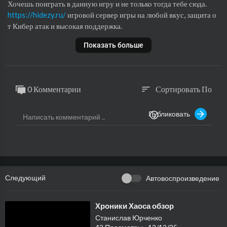
Хочешь поиграть в данную игру и не только тогда тебе сюда.
https://hidezy.ru/
игровой сервер игры на любой вкус, защита о
т Кибер атак и высокая поддержка.
Классный коллектив!!!
Показать больше
Вливайся.
0 Комментарии
Сортировать По
sort
Публиковать
Следующий
Автовоспроизведение
⁣Хроники Хаоса обзор
Станислав Юрченко