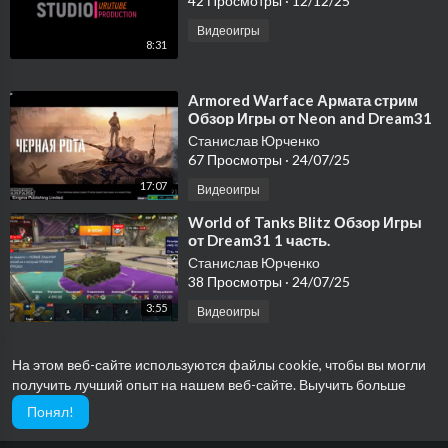
42 Просмотры
·
12/12/25
Видеоигры
8:31
⁣⁣Armored Warface Армата стрим
⁣Обзор Игры от Neon and Dream31
1 часть.
Станислав Юрченко
67 Просмотры
·
24/07/25
17:07
Видеоигры
⁣World of Tanks Blitz Обзор Игры
от Dream31 1 часть.
Станислав Юрченко
38 Просмотры
·
24/07/25
3:55
Видеоигры
На этом веб-сайте используются файлы cookie, чтобы вы могли
получить лучший опыт на нашем веб-сайте.
Выучить больше
Понял!