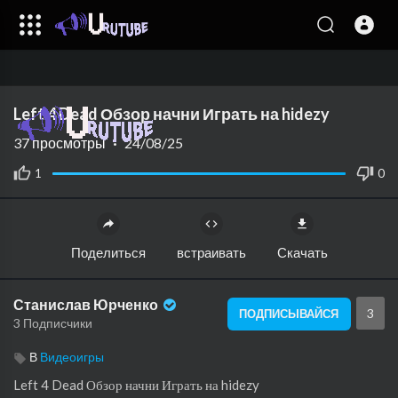
Media error: Format(s) not supported or source(s) not found
Left 4 Dead Обзор начни Играть на hidezy
Download File:
https://urutube.ru/upload/videos/2025/08/8Xsz3cpmbFrVQIZkua9D_24_c9672dad69eaf50853e32d16ffc
37
просмотры
·
24/08/25
1
0
Поделиться
встраивать
Скачать
Станислав Юрченко
3
ПОДПИСЫВАЙСЯ
3 Подписчики
В
Видеоигры
⁣⁣Left 4 Dead Обзор начни Играть на hidezy